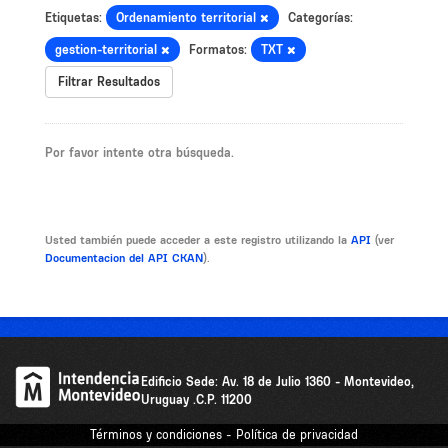
Etiquetas:
Ordenamiento territorial
Categorías:
gestion-territorial
Formatos:
TXT
Filtrar Resultados
Por favor intente otra búsqueda.
Usted también puede acceder a este registro utilizando la
API
(ver
Documentacion del API CKAN
).
Edificio Sede: Av. 18 de Julio 1360 - Montevideo,
Uruguay .C.P. 11200
Términos y condiciones - Política de privacidad