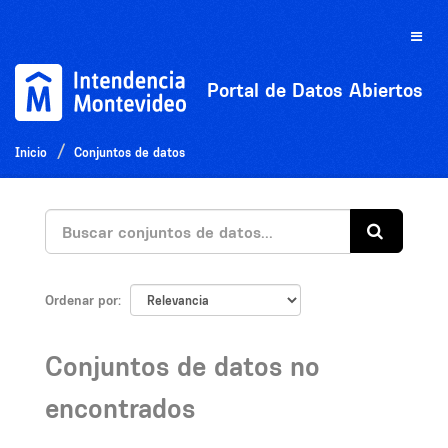
Ir
al
Toggle
contenido
naviga
Portal de Datos Abiertos
Inicio
Conjuntos de datos
Ordenar por
Conjuntos de datos no
encontrados