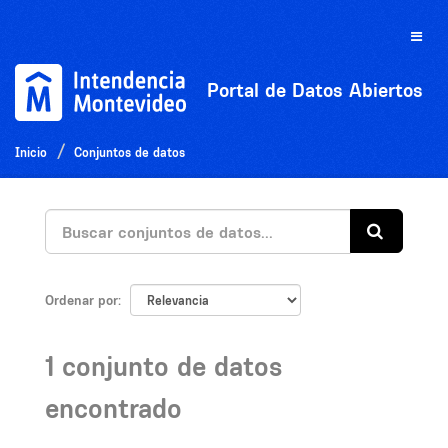
Ir
al
Toggle
contenido
naviga
Portal de Datos Abiertos
Inicio
Conjuntos de datos
Ordenar por
1 conjunto de datos
encontrado