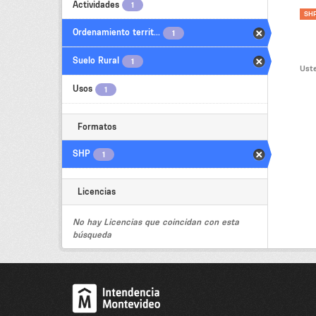
Actividades
1
SH
Ordenamiento territ...
1
Suelo Rural
1
Uste
Usos
1
Formatos
SHP
1
Licencias
No hay Licencias que coincidan con esta
búsqueda