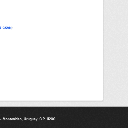
PI CKAN
).
0 - Montevideo, Uruguay .C.P. 11200