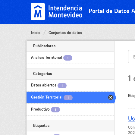
Ir
al
Portal de Datos A
contenido
Inicio
Conjuntos de datos
Publicadores
Análisis Territorial
1
Categorías
1
Datos abiertos
1
Etiq
Gestión Territorial
1
Productivo
1
Us
Etiquetas
Con
202