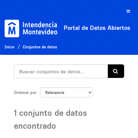
Ir
al
Toggle
contenido
naviga
Portal de Datos Abiertos
Inicio
Conjuntos de datos
Ordenar por
1 conjunto de datos
encontrado