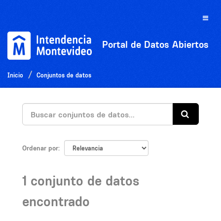
Ir
al
Toggle
contenido
naviga
Portal de Datos Abiertos
Inicio
Conjuntos de datos
Ordenar por
1 conjunto de datos
encontrado