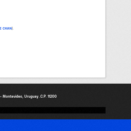
PI CKAN
).
0 - Montevideo, Uruguay .C.P. 11200