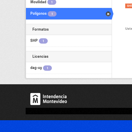
Movilidad
1
SH
Polígonos
1
Uste
Formatos
SHP
1
Licencias
dag-uy
1