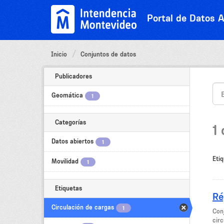
Ir
al
Portal de Datos A
contenido
Inicio
Conjuntos de datos
Publicadores
Geomática
1
Categorías
1
Datos abiertos
1
Etiq
Movilidad
1
Etiquetas
Ré
Circulación de cargas
1
Con
cir