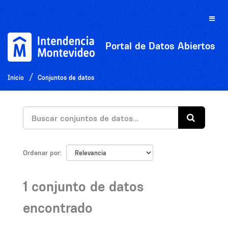
Ir
al
Toggle
contenido
naviga
Portal de Datos Abiertos
Inicio
Conjuntos de datos
Ordenar por
1 conjunto de datos
encontrado