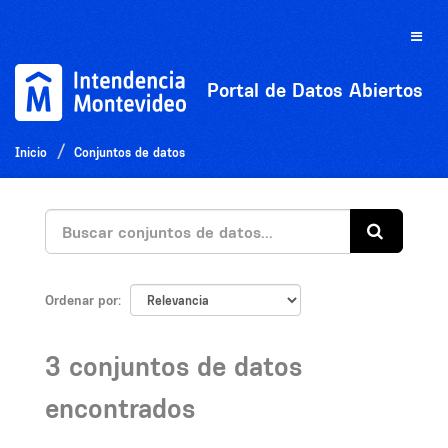
Ir
al
Toggle
contenido
naviga
Portal de Datos Abiertos
Inicio
Conjuntos de datos
Ordenar por
3 conjuntos de datos
encontrados