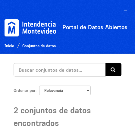
Ir
al
Toggle
contenido
naviga
Portal de Datos Abiertos
Inicio
Conjuntos de datos
Ordenar por
2 conjuntos de datos
encontrados