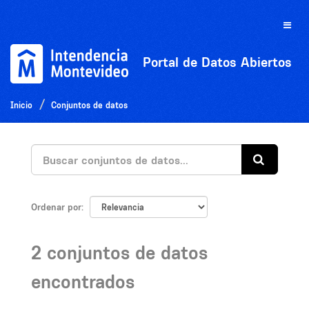
Ir
al
Toggle
contenido
naviga
Portal de Datos Abiertos
Inicio
Conjuntos de datos
Ordenar por
2 conjuntos de datos
encontrados