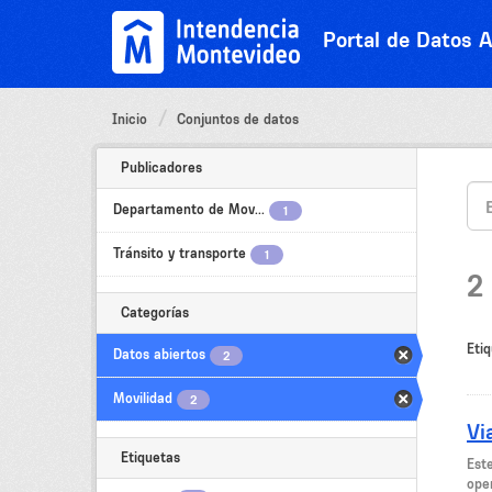
Ir
al
Portal de Datos A
contenido
Inicio
Conjuntos de datos
Publicadores
Departamento de Mov...
1
Tránsito y transporte
1
2
Categorías
Etiq
Datos abiertos
2
Movilidad
2
Vi
Etiquetas
Est
oper