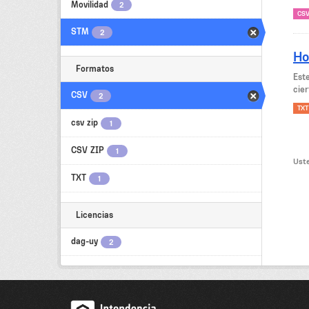
Movilidad
2
CS
STM
2
Ho
Formatos
Est
cier
CSV
2
TXT
csv zip
1
CSV ZIP
1
Uste
TXT
1
Licencias
dag-uy
2