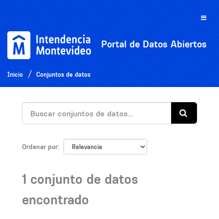
Ir
al
Toggle
contenido
naviga
Portal de Datos Abiertos
Inicio
Conjuntos de datos
Ordenar por
1 conjunto de datos
encontrado