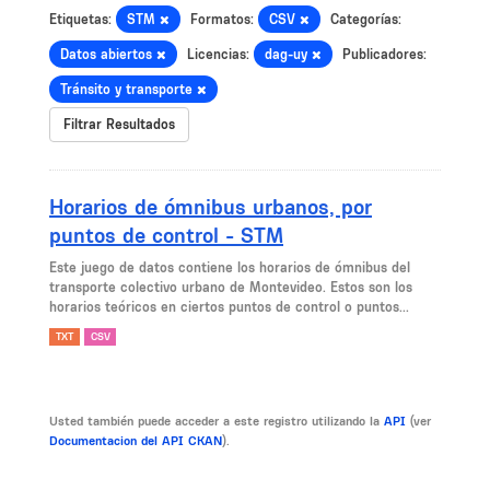
Etiquetas:
STM
Formatos:
CSV
Categorías:
Datos abiertos
Licencias:
dag-uy
Publicadores:
Tránsito y transporte
Filtrar Resultados
Horarios de ómnibus urbanos, por
puntos de control - STM
Este juego de datos contiene los horarios de ómnibus del
transporte colectivo urbano de Montevideo. Estos son los
horarios teóricos en ciertos puntos de control o puntos...
TXT
CSV
Usted también puede acceder a este registro utilizando la
API
(ver
Documentacion del API CKAN
).