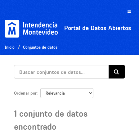
Ir
al
Toggle
contenido
naviga
Portal de Datos Abiertos
Inicio
Conjuntos de datos
Ordenar por
1 conjunto de datos
encontrado