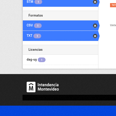
STM
1
TXT
Formatos
Uste
CSV
1
TXT
1
Licencias
dag-uy
1