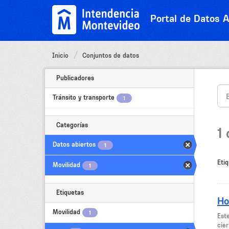
Ir
al
Portal de Datos A
contenido
Inicio
Conjuntos de datos
Publicadores
Tránsito y transporte
1
Categorías
1
Datos abiertos
1
Etiq
Movilidad
1
Etiquetas
Ho
Movilidad
1
Est
cier