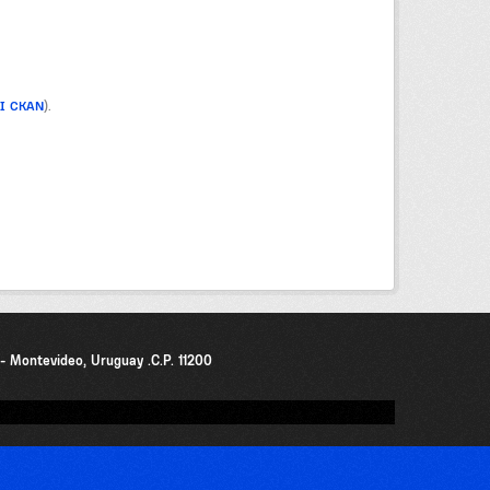
PI CKAN
).
0 - Montevideo, Uruguay .C.P. 11200