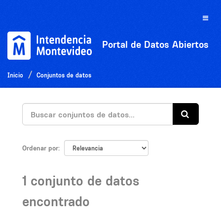
Ir
al
Toggle
contenido
naviga
Portal de Datos Abiertos
Inicio
Conjuntos de datos
Ordenar por
1 conjunto de datos
encontrado