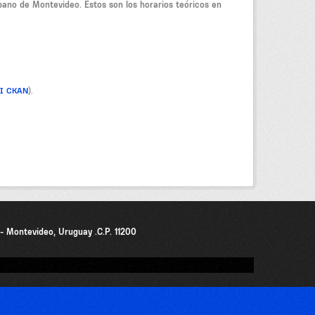
bano de Montevideo. Estos son los horarios teóricos en
PI CKAN
).
0 - Montevideo, Uruguay .C.P. 11200