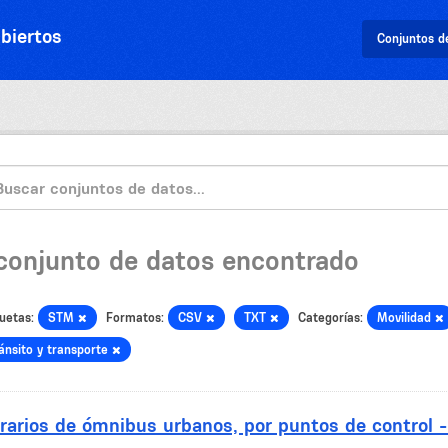
biertos
Conjuntos d
 conjunto de datos encontrado
uetas:
STM
Formatos:
CSV
TXT
Categorías:
Movilidad
ánsito y transporte
rarios de ómnibus urbanos, por puntos de control 