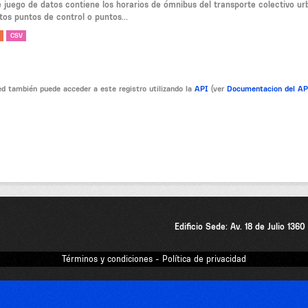
e juego de datos contiene los horarios de ómnibus del transporte colectivo ur
tos puntos de control o puntos...
CSV
d también puede acceder a este registro utilizando la
API
(ver
Documentacion del A
Edificio Sede: Av. 18 de Julio 136
Términos y condiciones - Política de privacidad