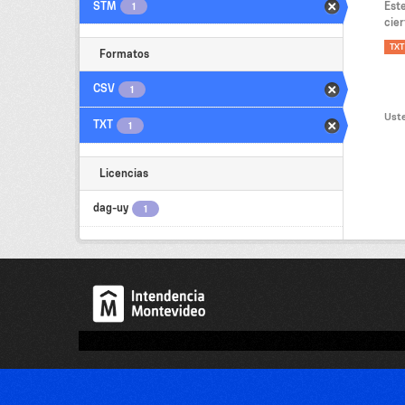
STM
Est
1
cier
TXT
Formatos
CSV
1
Uste
TXT
1
Licencias
dag-uy
1