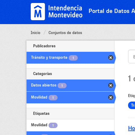
Ir
al
Portal de Datos A
contenido
Inicio
Conjuntos de datos
Publicadores
Tránsito y transporte
1
Categorías
1
Datos abiertos
1
Etiq
Movilidad
1
Tr
Etiquetas
Movilidad
1
Ho