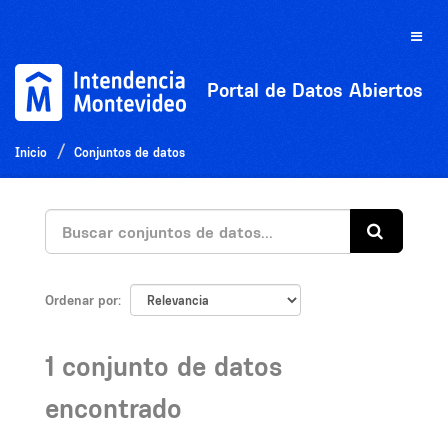
Ir
al
Toggle
contenido
naviga
Portal de Datos Abiertos
Inicio
Conjuntos de datos
Ordenar por
1 conjunto de datos
encontrado