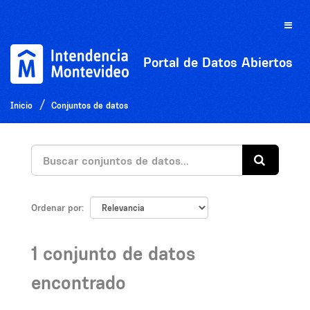
Ir
al
Toggle
contenido
naviga
Portal de Datos Abiertos
Inicio
Conjuntos de datos
Ordenar por
1 conjunto de datos
encontrado