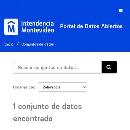
Ir
al
Toggle
contenido
naviga
Portal de Datos Abiertos
Inicio
Conjuntos de datos
Ordenar por
1 conjunto de datos
encontrado