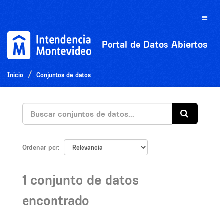
Ir
al
Toggle
contenido
naviga
Portal de Datos Abiertos
Inicio
Conjuntos de datos
Ordenar por
1 conjunto de datos
encontrado