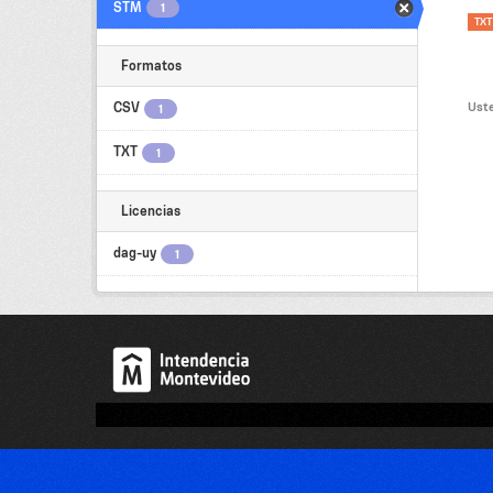
STM
1
TXT
Formatos
Uste
CSV
1
TXT
1
Licencias
dag-uy
1