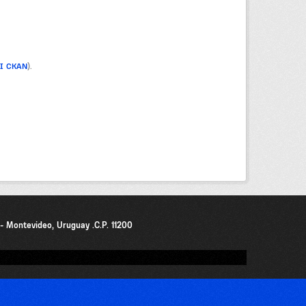
PI CKAN
).
0 - Montevideo, Uruguay .C.P. 11200