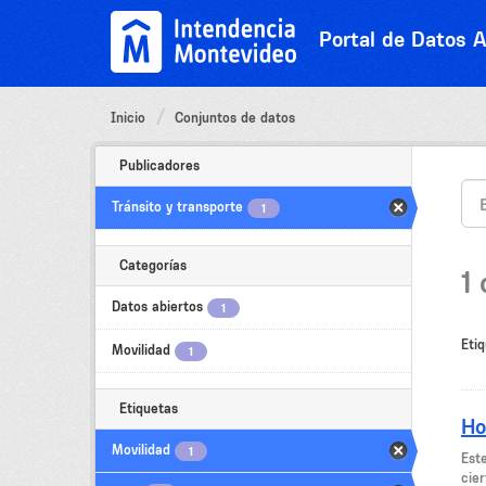
Ir
al
Portal de Datos A
contenido
Inicio
Conjuntos de datos
Publicadores
Tránsito y transporte
1
Categorías
1
Datos abiertos
1
Etiq
Movilidad
1
Etiquetas
Ho
Movilidad
1
Est
cier