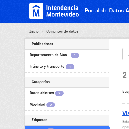
Ir
al
Portal de Datos A
contenido
Inicio
Conjuntos de datos
Publicadores
Departamento de Mov...
1
Tránsito y transporte
1
2
Categorías
Etiq
Datos abiertos
2
Movilidad
2
Vi
Etiquetas
Est
oper