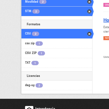
Movilidad
2
CS
STM
2
Ho
Formatos
Est
cier
CSV
2
TXT
csv zip
1
CSV ZIP
1
Uste
TXT
1
Licencias
dag-uy
2