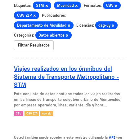
Etiquetas:
STM
Movilidad
Formatos:
CSV
CSV ZIP
Publicadores:
Departamento de Movilidad
Licencias:
dag-uy
Categorías:
Datos abiertos
Filtrar Resultados
Viajes realizados en los ómnibus del
Sistema de Transporte Metropolitano -
STM
Este conjunto de datos contiene todos los viajes realizados
en las líneas de transporte colectivo urbano de Montevideo,
por empresa operadora, línea, variante, día y hora....
CSV
CSV ZIP
csv zip
Usted también puede acceder a este registro utilizando la
API
(ver