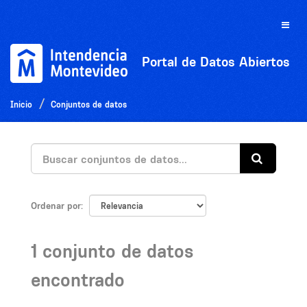
Ir
al
Toggle
contenido
naviga
Portal de Datos Abiertos
Inicio
Conjuntos de datos
Ordenar por
1 conjunto de datos
encontrado