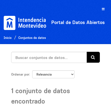
Ir
al
Toggle
contenido
naviga
Portal de Datos Abiertos
Inicio
Conjuntos de datos
Ordenar por
1 conjunto de datos
encontrado