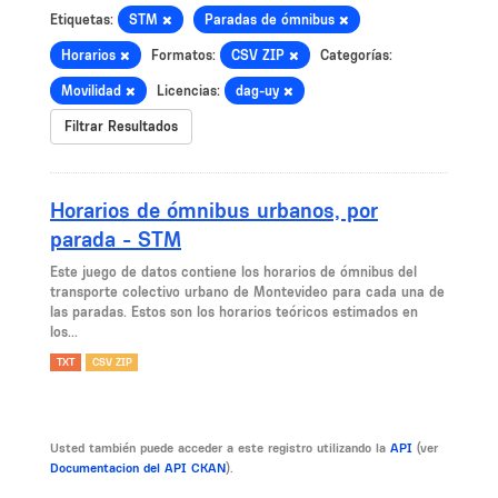
Etiquetas:
STM
Paradas de ómnibus
Horarios
Formatos:
CSV ZIP
Categorías:
Movilidad
Licencias:
dag-uy
Filtrar Resultados
Horarios de ómnibus urbanos, por
parada - STM
Este juego de datos contiene los horarios de ómnibus del
transporte colectivo urbano de Montevideo para cada una de
las paradas. Estos son los horarios teóricos estimados en
los...
TXT
CSV ZIP
Usted también puede acceder a este registro utilizando la
API
(ver
Documentacion del API CKAN
).