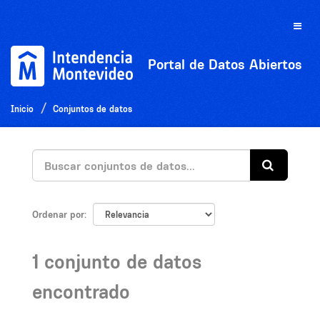
Ir
al
Toggle
contenido
naviga
Portal de Datos Abiertos
Inicio
Conjuntos de datos
Ordenar por
1 conjunto de datos
encontrado