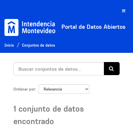
Ir
al
Toggle
contenido
naviga
Portal de Datos Abiertos
Inicio
Conjuntos de datos
Ordenar por
1 conjunto de datos
encontrado