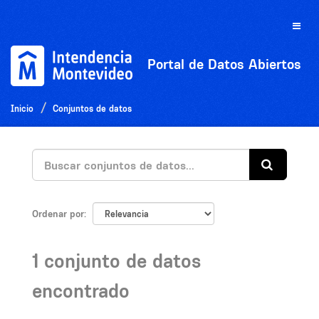
Ir
al
Toggle
contenido
naviga
Portal de Datos Abiertos
Inicio
Conjuntos de datos
Ordenar por
1 conjunto de datos
encontrado