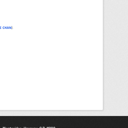
PI CKAN
).