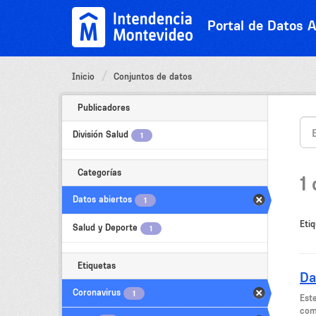
Ir
al
Portal de Datos A
contenido
Inicio
Conjuntos de datos
Publicadores
División Salud
1
Categorías
1
Datos abiertos
1
Etiq
Salud y Deporte
1
Etiquetas
Da
Coronavirus
1
Est
como