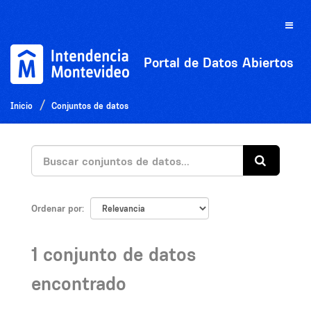
Ir
al
Toggle
contenido
naviga
Portal de Datos Abiertos
Inicio
Conjuntos de datos
Ordenar por
1 conjunto de datos
encontrado