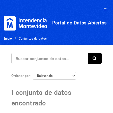
Ir
al
Toggle
contenido
naviga
Portal de Datos Abiertos
Inicio
Conjuntos de datos
Ordenar por
1 conjunto de datos
encontrado