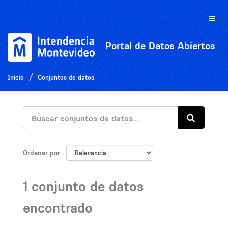
Ir
al
Toggle
contenido
naviga
Portal de Datos Abiertos
Inicio
Conjuntos de datos
Ordenar por
1 conjunto de datos
encontrado