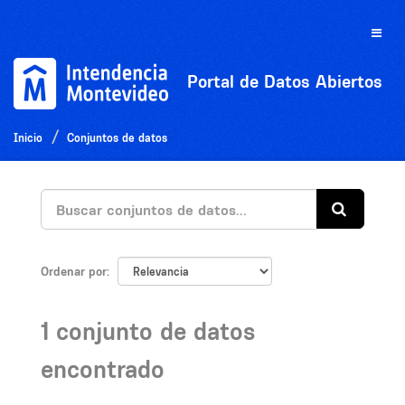
Ir
al
Toggle
contenido
naviga
Portal de Datos Abiertos
Inicio
Conjuntos de datos
Ordenar por
1 conjunto de datos
encontrado