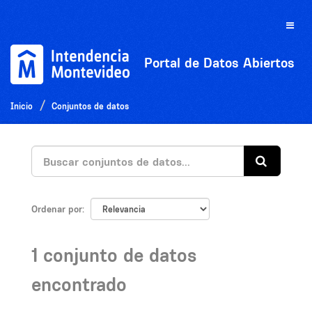
Ir
al
Toggle
contenido
naviga
Portal de Datos Abiertos
Inicio
Conjuntos de datos
Ordenar por
1 conjunto de datos
encontrado