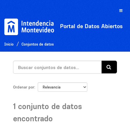
Ir
al
Toggle
contenido
naviga
Portal de Datos Abiertos
Inicio
Conjuntos de datos
Ordenar por
1 conjunto de datos
encontrado