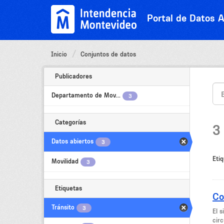
Ir
al
Portal de Datos A
contenido
Inicio
Conjuntos de datos
Publicadores
Departamento de Mov...
3
Categorías
3
Datos abiertos
3
Etiq
Movilidad
3
Etiquetas
Co
Tránsito
3
El 
circ