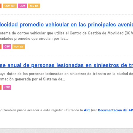
CSV ZIP
CSV
csv zip
locidad promedio vehicular en las principales aven
sistema de conteo vehicular que utiliza el Centro de Gestión de Movilidad (CG
cidades promedio que circulan por las...
CSV
csv zip
se anual de personas lesionadas en siniestros de tr
luye datos de las personas lesionadas en siniestros de tránsito en la ciudad 
ormación generada por el Sistema de...
CSV
d también puede acceder a este registro utilizando la
API
(ver
Documentacion del A