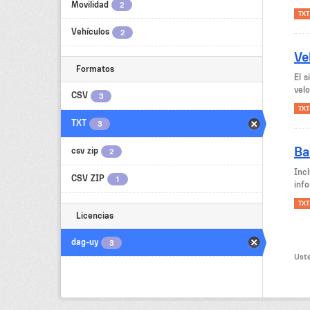
Movilidad
2
TXT
Vehículos
2
Ve
Formatos
El 
velo
CSV
3
TXT
TXT
3
Ba
csv zip
2
Inc
CSV ZIP
1
inf
TXT
Licencias
dag-uy
3
Uste