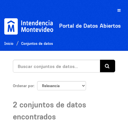
Ir
al
Toggle
contenido
naviga
Portal de Datos Abiertos
Inicio
Conjuntos de datos
Ordenar por
2 conjuntos de datos
encontrados