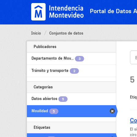
Ir
al
Portal de Datos A
contenido
Inicio
Conjuntos de datos
Publicadores
Departamento de Mov...
3
Tránsito y transporte
2
5
Categorías
Etiq
Datos abiertos
5
Movilidad
5
Co
Etiquetas
El 
circ