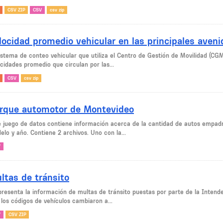
CSV ZIP
CSV
csv zip
locidad promedio vehicular en las principales aven
sistema de conteo vehicular que utiliza el Centro de Gestión de Movilidad (CG
cidades promedio que circulan por las...
CSV
csv zip
rque automotor de Montevideo
e juego de datos contiene información acerca de la cantidad de autos empad
lo y año. Contiene 2 archivos. Uno con la...
V
ltas de tránsito
presenta la información de multas de tránsito puestas por parte de la Intend
 los códigos de vehículos cambiaron a...
V
CSV ZIP