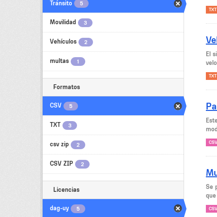
Tránsito
5
TXT
Movilidad
3
Ve
Vehículos
2
El 
multas
1
velo
TXT
Formatos
Pa
CSV
5
Est
TXT
3
mode
CS
csv zip
2
CSV ZIP
2
Mu
Se 
Licencias
que
dag-uy
5
CS