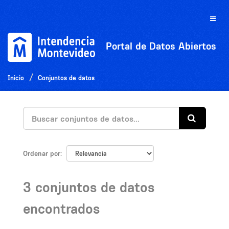
Ir
al
Toggle
contenido
naviga
Portal de Datos Abiertos
Inicio
Conjuntos de datos
Ordenar por
3 conjuntos de datos
encontrados