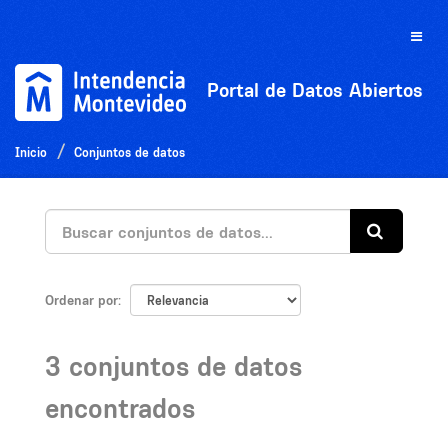
Ir
al
Toggle
contenido
naviga
Portal de Datos Abiertos
Inicio
Conjuntos de datos
Ordenar por
3 conjuntos de datos
encontrados