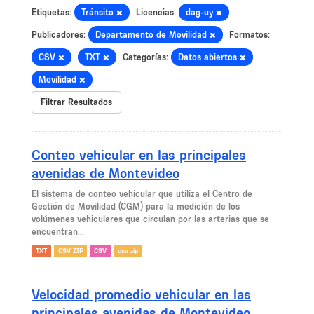
Etiquetas:
Tránsito
Licencias:
dag-uy
Publicadores:
Departamento de Movilidad
Formatos:
CSV
TXT
Categorías:
Datos abiertos
Movilidad
Filtrar Resultados
Conteo vehicular en las principales
avenidas de Montevideo
El sistema de conteo vehicular que utiliza el Centro de
Gestión de Movilidad (CGM) para la medición de los
volúmenes vehiculares que circulan por las arterias que se
encuentran...
TXT
CSV ZIP
CSV
csv zip
Velocidad promedio vehicular en las
principales avenidas de Montevideo