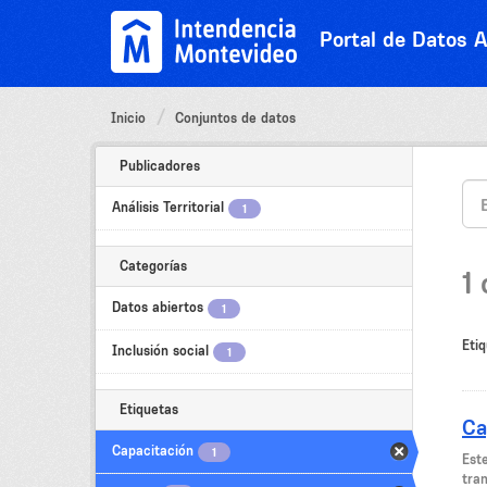
Ir
al
Portal de Datos A
contenido
Inicio
Conjuntos de datos
Publicadores
Análisis Territorial
1
Categorías
1
Datos abiertos
1
Etiq
Inclusión social
1
Etiquetas
Ca
Capacitación
1
Est
tran