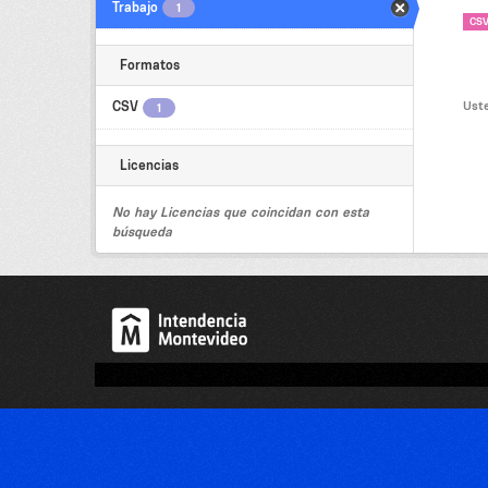
Trabajo
1
CS
Formatos
Uste
CSV
1
Licencias
No hay Licencias que coincidan con esta
búsqueda