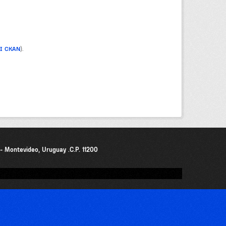
PI CKAN
).
0 - Montevideo, Uruguay .C.P. 11200