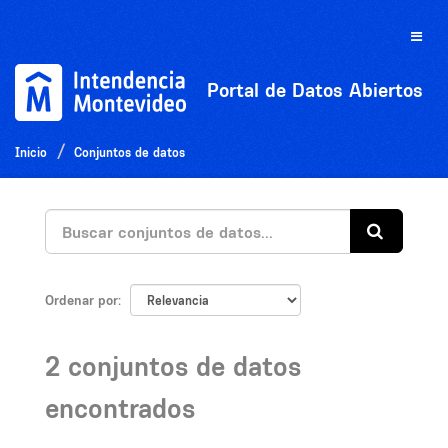
Ir
al
Toggle
contenido
naviga
Portal de Datos Abiertos
Inicio
Conjuntos de datos
Ordenar por
2 conjuntos de datos
encontrados