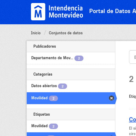
Ir
al
Portal de Datos A
contenido
Inicio
Conjuntos de datos
Publicadores
Departamento de Mov...
2
Categorías
2
Datos abiertos
2
Etiq
Movilidad
2
Etiquetas
Co
Movilidad
2
El 
circ