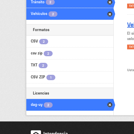
Tránsito
2
TXT
Vehículos
2
Ve
Formatos
El 
velo
CSV
2
TXT
csv zip
2
TXT
2
Uste
CSV ZIP
1
Licencias
dag-uy
2