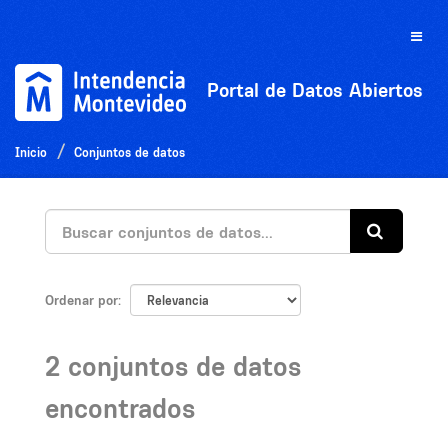
Ir
al
Toggle
contenido
naviga
Portal de Datos Abiertos
Inicio
Conjuntos de datos
Ordenar por
2 conjuntos de datos
encontrados