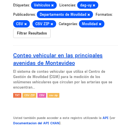
Etiquetas:
Vehículos
Licencias:
dag-uy
Publicadores:
Departamento de Movilidad
Formatos:
CSV
CSV ZIP
Categorías:
Movilidad
Filtrar Resultados
Conteo vehicular en las principales
avenidas de Montevideo
El sistema de conteo vehicular que utiliza el Centro de
Gestión de Movilidad (CGM) para la medición de los
volúmenes vehiculares que circulan por las arterias que se
encuentran...
TXT
CSV ZIP
CSV
csv zip
Usted también puede acceder a este registro utilizando la
API
(ver
Documentacion del API CKAN
).