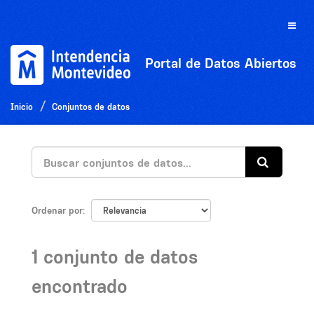
Ir
al
Toggle
contenido
naviga
Portal de Datos Abiertos
Inicio
Conjuntos de datos
Ordenar por
1 conjunto de datos
encontrado