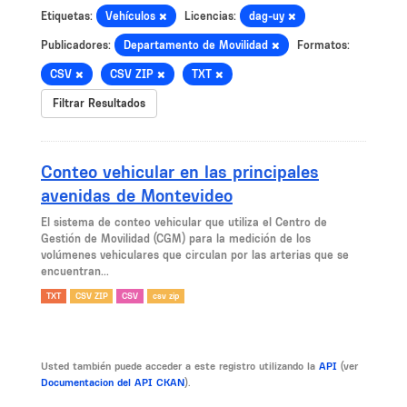
Etiquetas:
Vehículos
Licencias:
dag-uy
Publicadores:
Departamento de Movilidad
Formatos:
CSV
CSV ZIP
TXT
Filtrar Resultados
Conteo vehicular en las principales
avenidas de Montevideo
El sistema de conteo vehicular que utiliza el Centro de
Gestión de Movilidad (CGM) para la medición de los
volúmenes vehiculares que circulan por las arterias que se
encuentran...
TXT
CSV ZIP
CSV
csv zip
Usted también puede acceder a este registro utilizando la
API
(ver
Documentacion del API CKAN
).