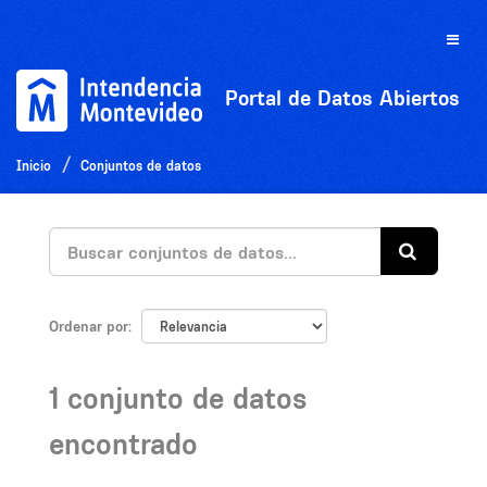
Ir
al
Toggle
contenido
naviga
Portal de Datos Abiertos
Inicio
Conjuntos de datos
Ordenar por
1 conjunto de datos
encontrado