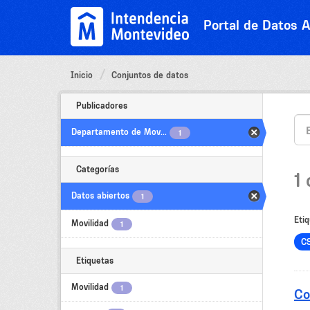
Ir
al
Portal de Datos A
contenido
Inicio
Conjuntos de datos
Publicadores
Departamento de Mov...
1
Categorías
1
Datos abiertos
1
Etiq
Movilidad
1
C
Etiquetas
Movilidad
1
Co