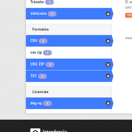
Tránsito
El 
1
circ
Vehículos
1
TXT
Formatos
Uste
CSV
1
csv zip
1
CSV ZIP
1
TXT
1
Licencias
dag-uy
1