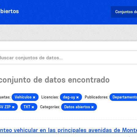
biertos
Conjuntos d
 conjunto de datos encontrado
uetas:
Vehículos
Licencias:
dag-uy
Publicadores:
Departamento
SV ZIP
TXT
Categorías:
Datos abiertos
nteo vehicular en las principales avenidas de Mont