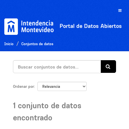
Ir
al
Toggle
contenido
naviga
Portal de Datos Abiertos
Inicio
Conjuntos de datos
Ordenar por
1 conjunto de datos
encontrado