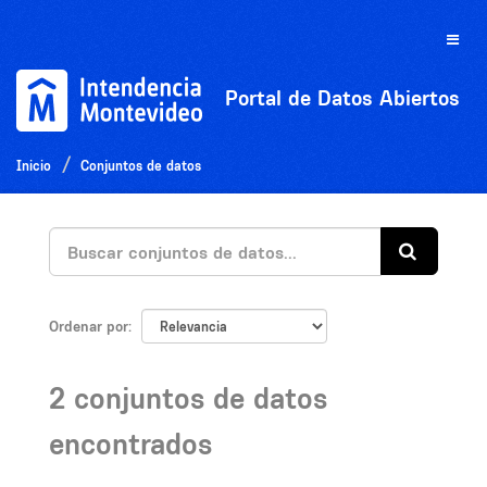
Ir
al
Toggle
contenido
naviga
Portal de Datos Abiertos
Inicio
Conjuntos de datos
Ordenar por
2 conjuntos de datos
encontrados