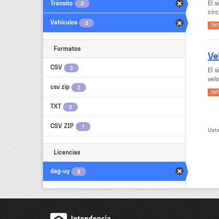
Tránsito
El 
2
circ
Vehículos
2
TXT
Formatos
Ve
CSV
2
El 
velo
csv zip
2
TXT
TXT
2
CSV ZIP
1
Uste
Licencias
dag-uy
2