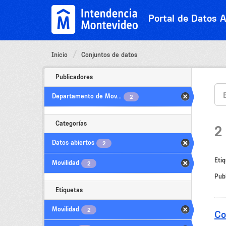
Ir
al
Portal de Datos A
contenido
Inicio
Conjuntos de datos
Publicadores
Departamento de Mov...
2
Categorías
2
Datos abiertos
2
Etiq
Movilidad
2
Pub
Etiquetas
Movilidad
2
Co