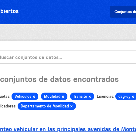
biertos
Conjuntos d
 conjuntos de datos encontrados
uetas:
Vehículos
Movilidad
Tránsito
Licencias:
dag-uy
licadores:
Departamento de Movilidad
nteo vehicular en las principales avenidas de Mont