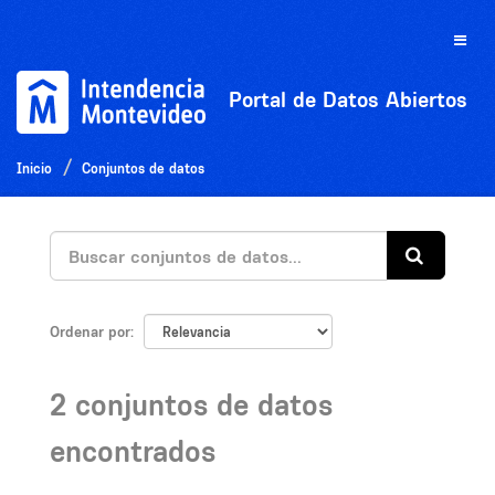
Ir
al
Toggle
contenido
naviga
Portal de Datos Abiertos
Inicio
Conjuntos de datos
Ordenar por
2 conjuntos de datos
encontrados